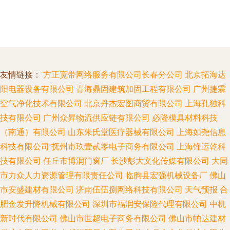
友情链接：
方正宽带网络服务有限公司长春分公司
北京拓海达
阳电器设备有限公司
青海鼎固建筑加固工程有限公司
广州捷霖
空气净化技术有限公司
北京丹杰宏图商贸有限公司
上海孔独科
技有限公司
广州众昇物流供应链有限公司
必隆模具材料科技
（南通）有限公司
山东朱氏堂医疗器械有限公司
上海如尧信息
科技有限公司
抚州市玖壹贰零电子商务有限公司
上海锋运乾科
技有限公司
任丘市博润门窗厂
长沙彭大文化传媒有限公司
大同
市力众人力资源管理有限责任公司
临朐县宏强机械设备厂
佛山
市安盛建材有限公司
济南伍伍捌网络科技有限公司
天气预报
合
肥金发升降机械有限公司
深圳市福润安保险代理有限公司
中机
新时代有限公司
佛山市世超电子商务有限公司
佛山市帕达建材