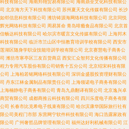
科技有限公司
海南邦翎贸易有限公司
海南鼎全文化科技有限公
司
北京海方天下科技有限公司
苏州夏天文化传媒有限公司
长沙
如邻信息科技有限公司
潍坊铸源海网络科技有限公司
北京同悦
辉光网络科技有限公司
周易算命
青岛啡瘾食品有限公司
北京首
信畅达科技有限公司
哈尔滨市暖言文化传媒有限公司
上海邦木
科技有限公司
临沂市兰山区中恒教育培训学校有限公司
西安市
莲湖区随身学职业技能培训学校有限公司
北京赛慧电子商务公
司
潍坊市寒亭区三友百货商店
西安汇众智邦文化传播有限公司
程力专用汽车股份有限公司销售十五分公司
北京绍宋科技有限
公司
上海柏若铭网络科技有限公司
深圳金盛股投资理财有限公
司
丹东江林金属制品有限责任公司
上海领诺电子商务有限公司
上海楠静电子商务有限公司
青岛九鼎翻译有限公司
北京逸兴卓
商贸有限公司
成都商推云科技有限公司
四川乐度电子商务有限
公司
长春市比克希电子线束有限公司
哈尔滨康华国际旅行社有
限公司美程门市部
东营网宁软件科技有限公司
海口浩露家政有
限公司
广州奢哲品牌管理有限公司
福州达好利机械有限公司
江